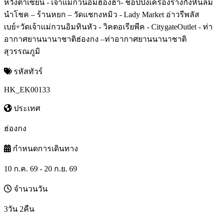
หวังต้าเซียน - เจ้าแม่กวนอิมฮ่องฮำ- ช้อปปิ้งเครื่องรางกังหันลม
นำโชค – ร้านหยก – วัดแชกงหมิว - Lady Market อ่าวรีพลัส
เบย์+วัดเจ้าแม่กวนอิมทินหัว - วิคตอเรียพีค - CitygateOutlet - ท่า
อากาศยานนานาชาติฮ่องกง –ท่าอากาศยานนานาชาติ
สุวรรณภูมิ
รหัสทัวร์
HK_EK00133
ประเทศ
ฮ่องกง
กำหนดการเดินทาง
10 ก.ค. 69 - 20 ก.ย. 69
จำนวนวัน
3วัน 2คืน